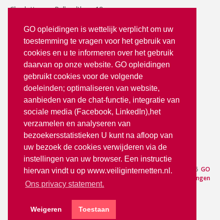
Charlotte van Pallandtlaan 18
2272 TR Voorburg
GO opleidingen is wettelijk verplicht om uw
toestemming te vragen voor het gebruik van
T: 070 - 3512380
cookies en u te informeren over het gebruik
info@goopleidingen.nl
daarvan op onze website. GO opleidingen
Volg ons op:
gebruikt cookies voor de volgende
doeleinden; optimaliseren van website,
aanbieden van de chat-functie, integratie van
sociale media (Facebook, LinkedIn),het
verzamelen en analyseren van
bezoekersstatistieken U kunt na afloop van
uw bezoek de cookies verwijderen via de
partner van
instellingen van uw browser. Een instructie
Aanmelden
— © 2026
GO
hiervan vindt u op www.veiliginternetten.nl.
Opleidingen
Ons privacy statement.
Weigeren
Toestaan