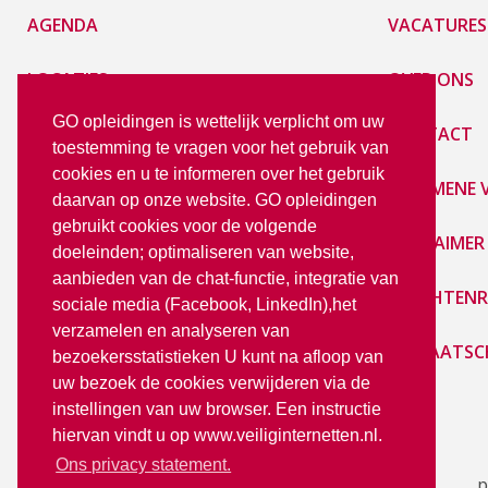
AGENDA
VACATURES
LOCATIES
OVER ONS
GO opleidingen is wettelijk verplicht om uw
E-LEARNING
CONTACT
toestemming te vragen voor het gebruik van
cookies en u te informeren over het gebruik
PRIVACY STATEMENT
ALGEMENE
daarvan op onze website. GO opleidingen
gebruikt cookies voor de volgende
LoGO
DISCLAIMER
doeleinden; optimaliseren van website,
aanbieden van de chat-functie, integratie van
KLACHTENR
sociale media (Facebook, LinkedIn),het
verzamelen en analyseren van
LIDMAATSC
bezoekersstatistieken U kunt na afloop van
uw bezoek de cookies verwijderen via de
instellingen van uw browser. Een instructie
hiervan vindt u op www.veiliginternetten.nl.
Ons privacy statement.
p