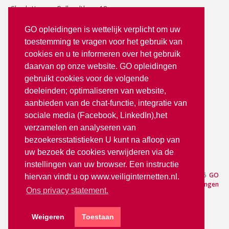
Charlotte van Pallandtlaan 18
2272 TR Voorburg
GO opleidingen is wettelijk verplicht om uw
toestemming te vragen voor het gebruik van
T: 070 - 3512380
cookies en u te informeren over het gebruik
info@goopleidingen.nl
daarvan op onze website. GO opleidingen
Volg ons op:
gebruikt cookies voor de volgende
doeleinden; optimaliseren van website,
aanbieden van de chat-functie, integratie van
sociale media (Facebook, LinkedIn),het
verzamelen en analyseren van
bezoekersstatistieken U kunt na afloop van
uw bezoek de cookies verwijderen via de
partner van
instellingen van uw browser. Een instructie
Aanmelden
— © 2026
GO
hiervan vindt u op www.veiliginternetten.nl.
Opleidingen
Ons privacy statement.
Weigeren
Toestaan