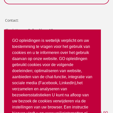
Contact:
Charlotte van Pallandtlaan 18
2272 TR Voorburg
GO opleidingen is wettelijk verplicht om uw
toestemming te vragen voor het gebruik van
T: 070 - 3512380
cookies en u te informeren over het gebruik
info@goopleidingen.nl
daarvan op onze website. GO opleidingen
Volg ons op:
gebruikt cookies voor de volgende
doeleinden; optimaliseren van website,
aanbieden van de chat-functie, integratie van
sociale media (Facebook, LinkedIn),het
verzamelen en analyseren van
bezoekersstatistieken U kunt na afloop van
uw bezoek de cookies verwijderen via de
partner van
instellingen van uw browser. Een instructie
Aanmelden
— © 2026
GO