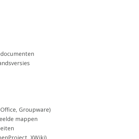
n documenten
andsversies
 Office, Groupware)
deelde mappen
teiten
penProject, XWiki)