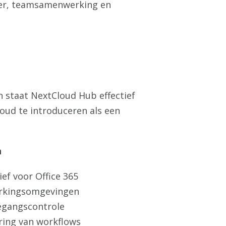
er, teamsamenwerking en
n staat NextCloud Hub effectief
oud te introduceren als een
n
ef voor Office 365
werkingsomgevingen
egangscontrole
ring van workflows