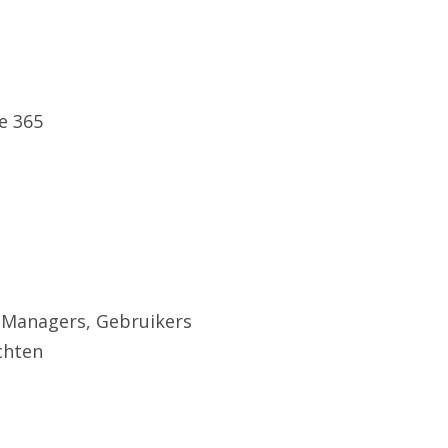
e 365
m Managers, Gebruikers
chten