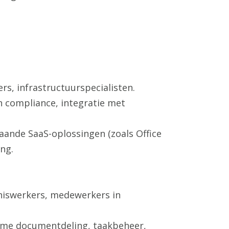
rs, infrastructuurspecialisten.
n compliance, integratie met
aande SaaS-oplossingen (zoals Office
ing.
nniswerkers, medewerkers in
time documentdeling, taakbeheer,