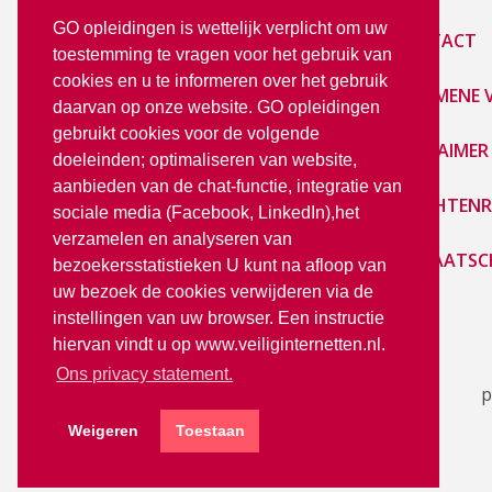
GO opleidingen is wettelijk verplicht om uw
E-LEARNING
CONTACT
toestemming te vragen voor het gebruik van
cookies en u te informeren over het gebruik
PRIVACY STATEMENT
ALGEMENE
daarvan op onze website. GO opleidingen
gebruikt cookies voor de volgende
LoGO
DISCLAIMER
doeleinden; optimaliseren van website,
aanbieden van de chat-functie, integratie van
KLACHTENR
sociale media (Facebook, LinkedIn),het
verzamelen en analyseren van
LIDMAATSC
bezoekersstatistieken U kunt na afloop van
uw bezoek de cookies verwijderen via de
instellingen van uw browser. Een instructie
hiervan vindt u op www.veiliginternetten.nl.
Ons privacy statement.
p
Weigeren
Toestaan