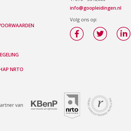
info@goopleidingen.nl
Volg ons op:
 VOORWAARDEN
EGELING
HAP NRTO
artner van