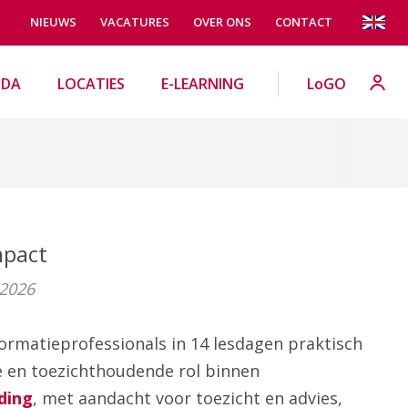
NIEUWS
VACATURES
OVER ONS
CONTACT
NDA
LOCATIES
E-LEARNING
LoGO
mpact
 2026
formatieprofessionals in 14 lesdagen praktisch
e en toezichthoudende rol binnen
ding
, met aandacht voor toezicht en advies,