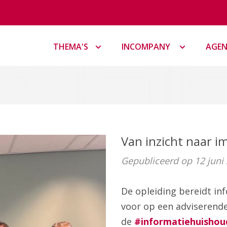
THEMA'S
INCOMPANY
AGE
Van inzicht naar i
Gepubliceerd op 12 juni
De opleiding bereidt in
voor op een adviserend
de
#informatiehuishou