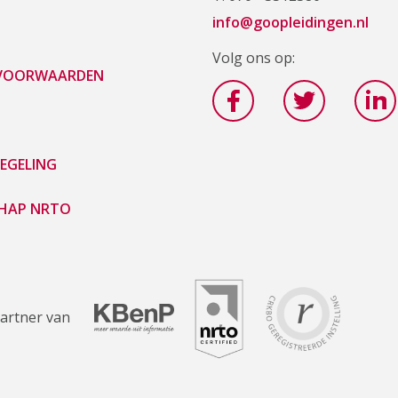
info@goopleidingen.nl
Volg ons op:
 VOORWAARDEN
EGELING
HAP NRTO
artner van