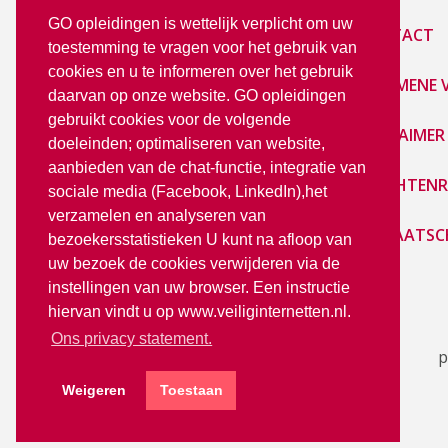
GO opleidingen is wettelijk verplicht om uw
E-LEARNING
CONTACT
toestemming te vragen voor het gebruik van
cookies en u te informeren over het gebruik
PRIVACY STATEMENT
ALGEMENE
daarvan op onze website. GO opleidingen
gebruikt cookies voor de volgende
LoGO
DISCLAIMER
doeleinden; optimaliseren van website,
aanbieden van de chat-functie, integratie van
KLACHTENR
sociale media (Facebook, LinkedIn),het
verzamelen en analyseren van
LIDMAATSC
bezoekersstatistieken U kunt na afloop van
uw bezoek de cookies verwijderen via de
instellingen van uw browser. Een instructie
hiervan vindt u op www.veiliginternetten.nl.
Ons privacy statement.
p
Weigeren
Toestaan