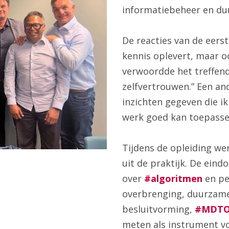
informatiebeheer en du
De reacties van de eerst
kennis oplevert, maar o
verwoordde het treffend
zelfvertrouwen.” Een an
inzichten gegeven die ik
werk goed kan toepasse
Tijdens de opleiding w
uit de praktijk. De ein
over
#algoritmen
en pe
overbrenging, duurzame 
besluitvorming,
#MDT
meten als instrument v