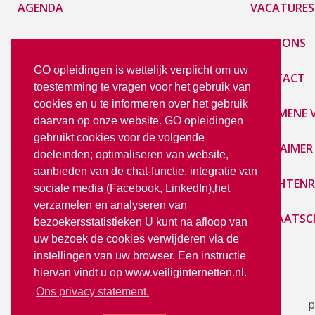
AGENDA
VACATURES
LOCATIES
OVER ONS
GO opleidingen is wettelijk verplicht om uw
E-LEARNING
CONTACT
toestemming te vragen voor het gebruik van
cookies en u te informeren over het gebruik
PRIVACY STATEMENT
ALGEMENE
daarvan op onze website. GO opleidingen
gebruikt cookies voor de volgende
LoGO
DISCLAIMER
doeleinden; optimaliseren van website,
aanbieden van de chat-functie, integratie van
KLACHTENR
sociale media (Facebook, LinkedIn),het
verzamelen en analyseren van
LIDMAATSC
bezoekersstatistieken U kunt na afloop van
uw bezoek de cookies verwijderen via de
instellingen van uw browser. Een instructie
hiervan vindt u op www.veiliginternetten.nl.
Ons privacy statement.
p