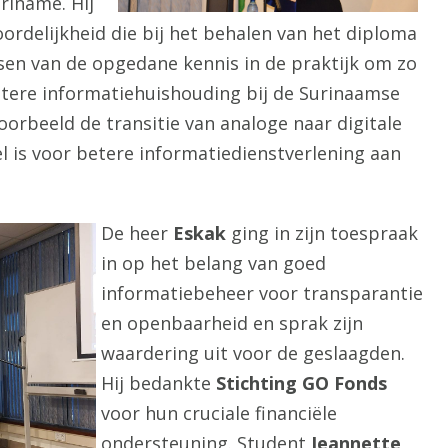
riname. Hij
rdelijkheid die bij het behalen van het diploma
sen van de opgedane kennis in de praktijk om zo
etere informatiehuishouding bij de Surinaamse
oorbeeld de transitie van analoge naar digitale
l is voor betere informatiedienstverlening aan
De heer
Eskak
ging in zijn toespraak
in op het belang van goed
informatiebeheer voor transparantie
en openbaarheid en sprak zijn
waardering uit voor de geslaagden.
Hij bedankte
Stichting GO Fonds
voor hun cruciale financiële
ondersteuning. Student
Jeannette