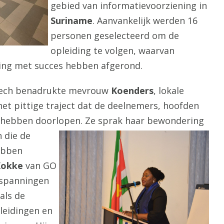
gebied van informatievoorziening in
Suriname
. Aanvankelijk werden 16
personen geselecteerd om de
opleiding te volgen, waarvan
iding met succes hebben afgerond.
eech benadrukte mevrouw
Koenders
, lokale
het pittige traject dat de deelnemers, hoofden
, hebben doorlopen. Ze sprak ha
ar bewondering
n die de
ebben
okke
van GO
nspanningen
als de
leidingen en