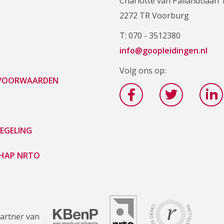
Charlotte van Pallandtlaan 
2272 TR Voorburg
T: 070 - 3512380
info@goopleidingen.nl
Volg ons op:
 VOORWAARDEN
EGELING
HAP NRTO
artner van