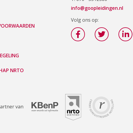
info@goopleidingen.nl
Volg ons op:
 VOORWAARDEN
EGELING
HAP NRTO
artner van