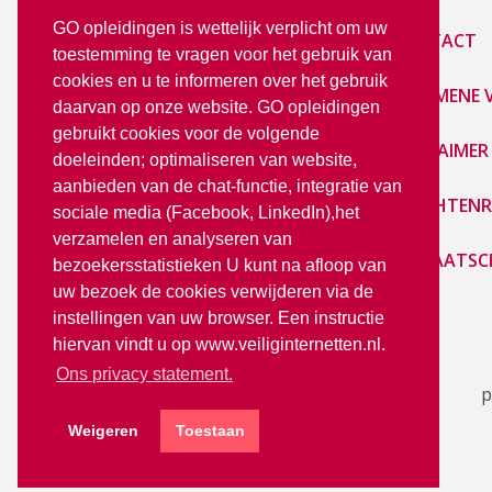
GO opleidingen is wettelijk verplicht om uw
E-LEARNING
CONTACT
toestemming te vragen voor het gebruik van
cookies en u te informeren over het gebruik
PRIVACY STATEMENT
ALGEMENE
daarvan op onze website. GO opleidingen
gebruikt cookies voor de volgende
LoGO
DISCLAIMER
doeleinden; optimaliseren van website,
aanbieden van de chat-functie, integratie van
KLACHTENR
sociale media (Facebook, LinkedIn),het
verzamelen en analyseren van
LIDMAATSC
bezoekersstatistieken U kunt na afloop van
uw bezoek de cookies verwijderen via de
instellingen van uw browser. Een instructie
hiervan vindt u op www.veiliginternetten.nl.
Ons privacy statement.
p
Weigeren
Toestaan